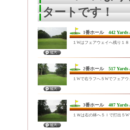
タートです！
1番ホール
442 Yards 
１Wはフェアウェイへ残り１８
2番ホール
517 Yards 
１Wで右ラフへ５Wでフェアウ
3番ホール
407 Yards 
１Ｗは右の林へ５Ｉで打出５W