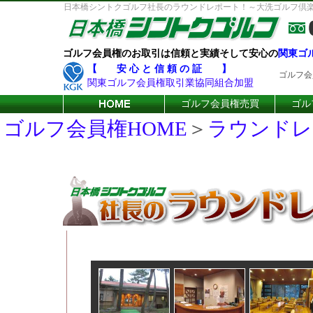
日本橋シントクゴルフ社長のラウンドレポート！～大洗ゴルフ倶
ゴルフ会員権のお取引は信頼と実績そして安心の
関東ゴ
【 安 心 と 信 頼 の 証 】
ゴルフ会
関東ゴルフ会員権取引業協同組合加盟
ゴルフ会員権売買
ゴル
ゴルフ会員権HOME
＞
ラウンドレ