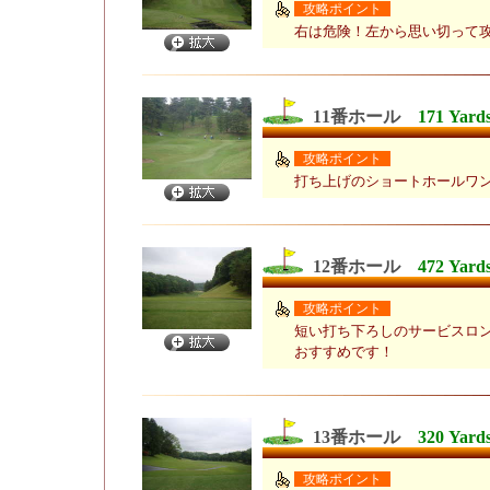
攻略ポイント
右は危険！左から思い切って
11番ホール
171 Yard
攻略ポイント
打ち上げのショートホールワ
12番ホール
472 Yard
攻略ポイント
短い打ち下ろしのサービスロ
おすすめです！
13番ホール
320 Yard
攻略ポイント