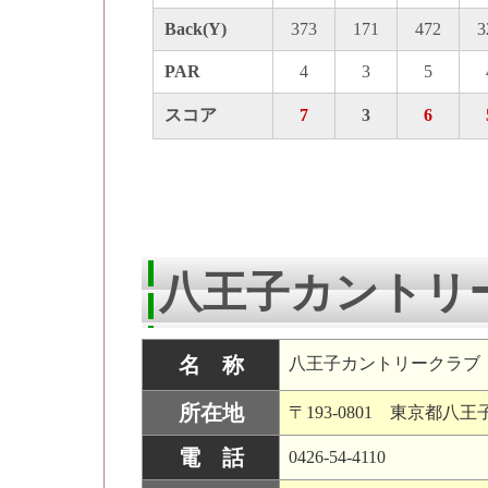
Back(Y)
373
171
472
3
PAR
4
3
5
スコア
7
3
6
八王子カントリ
名 称
八王子カントリークラブ
所在地
〒193-0801 東京都八王
電 話
0426-54-4110