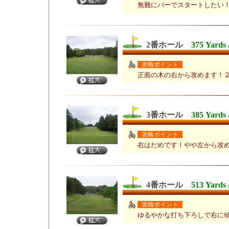
無難にパーでスタートしたい
2番ホール
375 Yards 
攻略ポイント
正面の木の右から攻めます！
3番ホール
385 Yards 
攻略ポイント
右はだめです！やや左から攻
4番ホール
513 Yards 
攻略ポイント
ゆるやかな打ち下ろしで右に