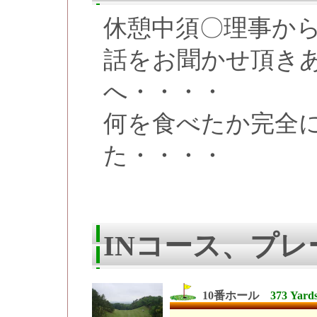
休憩中須〇理事か
話をお聞かせ頂き
へ・・・・
何を食べたか完全
た・・・・
INコース、プレ
10番ホール
373 Yard