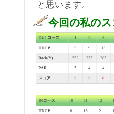
と思います。
今回の私のス
OUTコース
1
2
3
HDCP
5
9
13
Back(Y)
552
375
385
PAR
5
4
4
スコア
5
5
6
INコース
10
11
12
HDCP
8
16
2