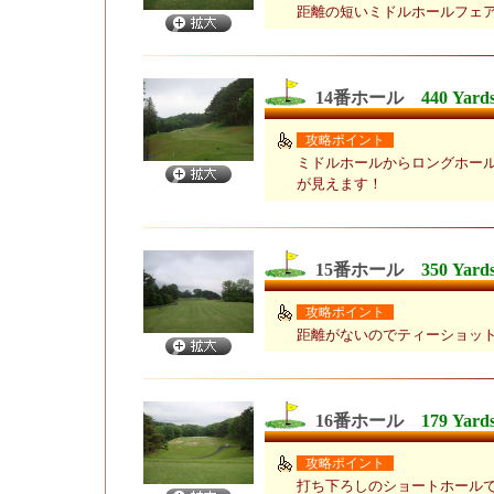
距離の短いミドルホールフェ
14番ホール
440 Yard
攻略ポイント
ミドルホールからロングホー
が見えます！
15番ホール
350 Yard
攻略ポイント
距離がないのでティーショッ
16番ホール
179 Yard
攻略ポイント
打ち下ろしのショートホール