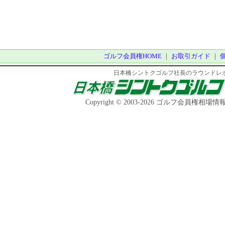
2022年12月
季美の森ゴルフ
2022年5月
ＧＯＬＦ５カン
2022年3月
ニュー南総ゴル
ゴルフ会員権HOME
｜
お取引ガイド
｜
2022年3月
太平洋クラブ益
2021年12月
日本橋シントクゴルフ社長のラウンドレ
サザンクロスカ
2021年11月
麻倉ゴルフ倶楽
Copyright © 2003-2026 ゴルフ会員権相場
2021年7月
日光カンツリー
2021年3月
パサージュ琴海
2020年10月
軽井沢高原ゴル
2020年10月
常陽カントリー
2020年9月
青梅ゴルフ倶楽
2020年10月
厚木国際カント
2020年10月
ホウライカント
2020年10月
西那須野カント