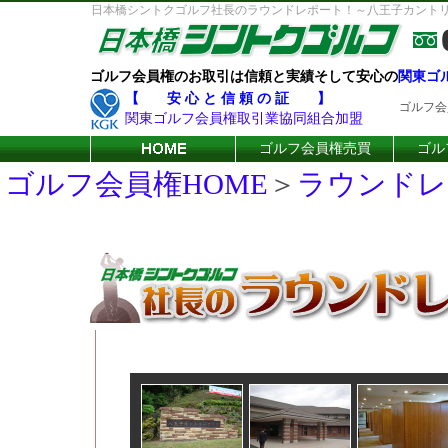
日本橋シントクゴルフ社長のラウンドレポート！～八王子カント
ゴルフ会員権のお取引は信頼と実績そして安心の
関東ゴ
【 安 心 と 信 頼 の 証 】
ゴルフ会
関東ゴルフ会員権取引業協同組合加盟
ゴルフ会員権売買
ゴル
ゴルフ会員権HOME
＞
ラウンドレ