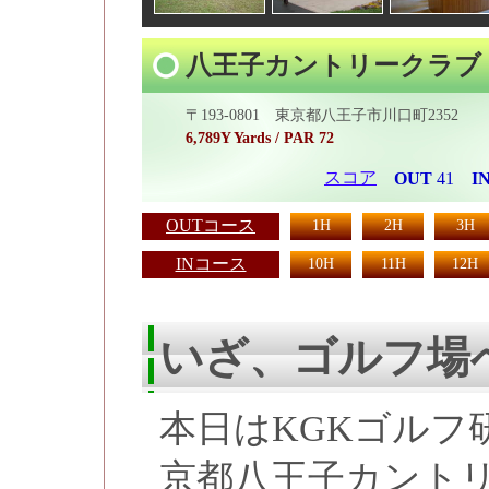
八王子カントリークラブ
〒193-0801 東京都八王子市川口町2352
6,789Y Yards / PAR 72
スコア
OUT
41
I
OUTコース
1H
2H
3H
INコース
10H
11H
12H
いざ、ゴルフ場
本日はKGKゴルフ
京都八王子カント