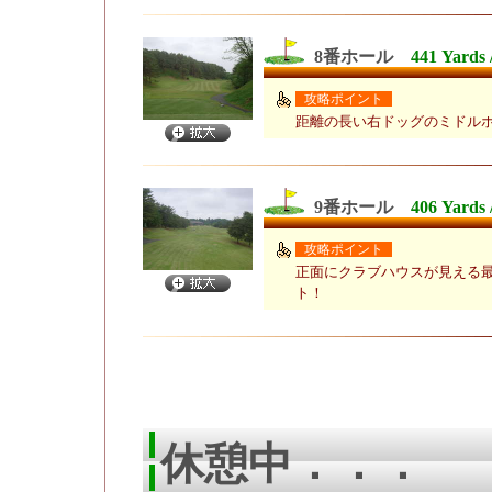
8番ホール
441 Yards 
攻略ポイント
距離の長い右ドッグのミドル
9番ホール
406 Yards 
攻略ポイント
正面にクラブハウスが見える
ト！
休憩中．．．