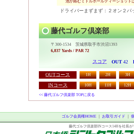
池が絡むミドルホールティーショット
ドライバーまずまず：２オン２パ
藤代ゴルフ倶楽部
〒300-1534 茨城県取手市渋沼1393
6,837 Yards / PAR 72
スコア
OUT
42
OUTコース
1H
2H
3H
INコース
10H
11H
12H
<< 藤代ゴルフ倶楽部 TOPに戻る
ゴルフ会員権HOME
｜
お取引ガイド
｜
藤代ゴルフ倶楽部INコース14Hを社長が