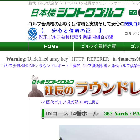
藤代ゴルフ倶楽部INコース14Hを社長がラウンドレポート！ゴルフ会員
ゴルフ会員権のお取引は信頼と実績そして安心の
関東ゴ
【 安 心 と 信 頼 の 証 】
ゴルフ会
関東ゴルフ会員権取引業協同組合加盟
ゴルフ会員権売買
ゴル
Warning
: Undefined array key "HTTP_REFERER" in
/home/xs98
ゴルフ会員権HOME
＞
ラウンドレポート！藤代ゴルフ倶楽部 編
＞
藤代ゴルフ倶楽部 
<< 藤代ゴルフ倶楽部 TOPに戻る
INコース 14番ホール
387 Yards / P