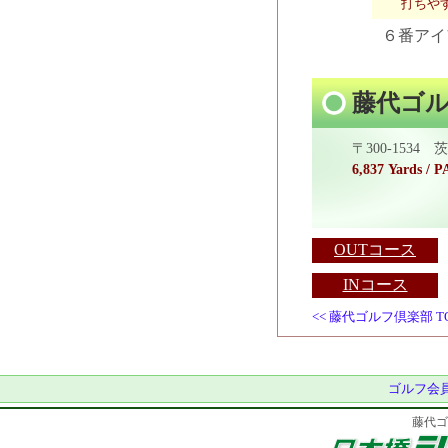
打ちや
６番アイ
藤代ゴ
〒300-1534
6,837 Yards / P
OUTコース
INコース
<< 藤代ゴルフ倶楽部 T
ゴルフ会員
藤代ゴ