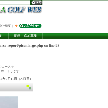
会社概要
｜
権
新規・追加募集
urse-report/picenlarge.php
on line
98
のコースを
レポートします！
010年2月11日（木曜日）