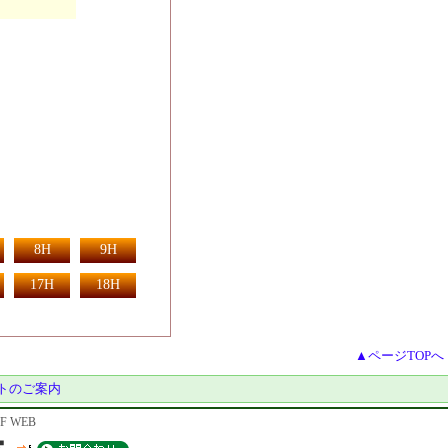
8H
9H
17H
18H
▲ページTOPへ
トのご案内
 WEB