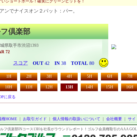
すいショートホール！確実にグリーンヒットを！
アンでナイスオン２パット：パー。
ルフ倶楽部
 茨城県取手市渋沼1393
AR 72
スコア
OUT
42
IN
38
TOTAL
80
1H
2H
3H
4H
5H
6H
7H
10H
11H
12H
13H
14H
15H
16H
OPに戻る
権HOME
｜
お取引ガイド
｜
個人情報の取扱いについて
｜
会社概要
｜
サイ
ルフ倶楽部INコース13Hを社長がラウンドレポート！ゴルフ会員権取引のAAA GOLF