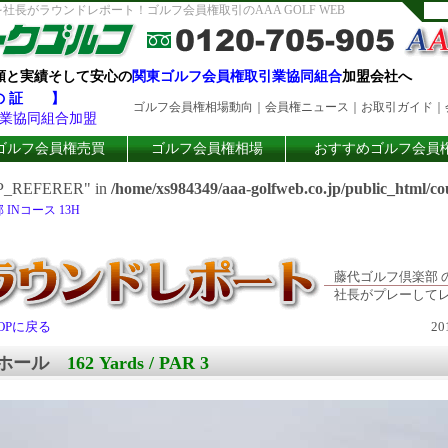
を社長がラウンドレポート！ゴルフ会員権取引のAAA GOLF WEB
頼と実績そして安心の
関東ゴルフ会員権取引業協同組合
加盟会社へ
 の 証 】
ゴルフ会員権相場動向
｜
会員権ニュース
｜
お取引ガイド
｜
業協同組合加盟
ゴルフ会員権売買
ゴルフ会員権相場
おすすめゴルフ会員
TTP_REFERER" in
/home/xs984349/aaa-golfweb.co.jp/public_html/co
INコース 13H
藤代ゴルフ倶楽部 
社長がプレーして
OPに戻る
2
3番ホール
162 Yards / PAR 3