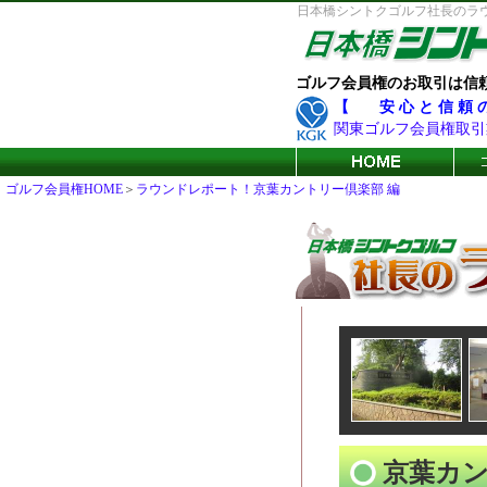
日本橋シントクゴルフ社長のラ
ゴルフ会員権のお取引は信
【 安 心 と 信 頼
関東ゴルフ会員権取引
ゴルフ会員権HOME
＞
ラウンドレポート！京葉カントリー倶楽部 編
京葉カ