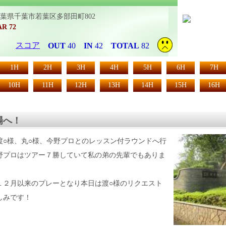
6 千葉県千葉市若葉区多部田町802
AR 72
スコア
OUT
40
IN
42
TOTAL
82
1H
2H
3H
4H
5H
6H
7H
10H
11H
12H
13H
14H
15H
16H
場へ！
渡○様、丸○様、今野プロとのレッスン付ラウンドへ行
野プロはツアー７勝していて私の弟の先輩でもありま
１２月以来のプレーとなり本日は渡○様のリクエスト
しみです！