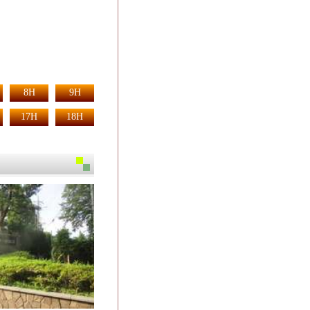
8H
9H
17H
18H