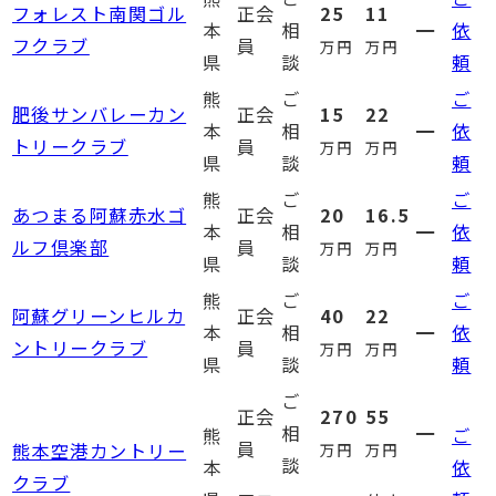
フォレスト南関ゴル
正会
25
11
本
相
━
依
フクラブ
員
万円
万円
県
談
頼
熊
ご
ご
肥後サンバレーカン
正会
15
22
本
相
━
依
トリークラブ
員
万円
万円
県
談
頼
熊
ご
ご
あつまる阿蘇赤水ゴ
正会
20
16.5
本
相
━
依
ルフ倶楽部
員
万円
万円
県
談
頼
熊
ご
ご
阿蘇グリーンヒルカ
正会
40
22
本
相
━
依
ントリークラブ
員
万円
万円
県
談
頼
ご
正会
270
55
相
━
熊
ご
員
熊本空港カントリー
万円
万円
談
本
依
クラブ