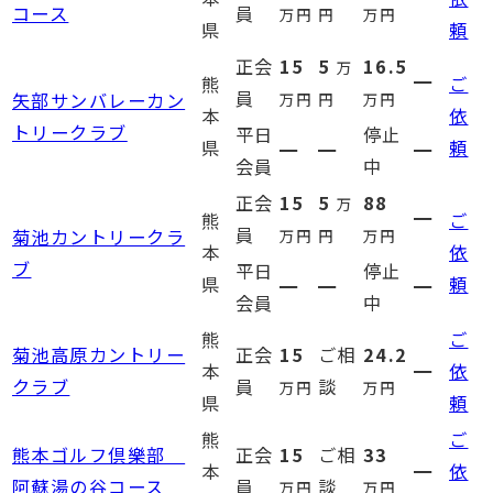
コース
員
万円
円
万円
県
頼
正会
15
5
16.5
万
━
熊
ご
員
矢部サンバレーカン
万円
円
万円
本
依
トリークラブ
平日
停止
県
頼
━
━
━
会員
中
正会
15
5
88
万
━
熊
ご
員
菊池カントリークラ
万円
円
万円
本
依
ブ
平日
停止
県
頼
━
━
━
会員
中
熊
ご
菊池高原カントリー
正会
15
ご相
24.2
本
━
依
クラブ
員
談
万円
万円
県
頼
熊
ご
熊本ゴルフ倶樂部
正会
15
ご相
33
本
━
依
阿蘇湯の谷コース
員
談
万円
万円