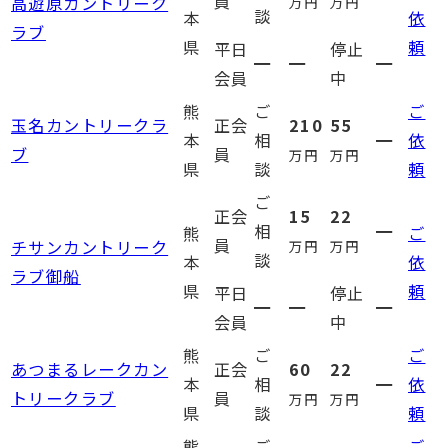
員
高遊原カントリーク
万円
万円
談
本
依
ラブ
県
頼
平日
停止
━
━
━
会員
中
熊
ご
ご
玉名カントリークラ
正会
210
55
本
相
━
依
ブ
員
万円
万円
県
談
頼
ご
正会
15
22
相
━
熊
ご
員
チサンカントリーク
万円
万円
談
本
依
ラブ御船
県
頼
平日
停止
━
━
━
会員
中
熊
ご
ご
あつまるレークカン
正会
60
22
本
相
━
依
トリークラブ
員
万円
万円
県
談
頼
熊
ご
ご