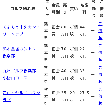
エ
預
ご
会員
売
名変
ゴルフ場名称
リ
買い
託
依
種別
り
料
ア
金
頼
熊
ご
くまもと中央カント
正会
80
ご相
44
本
━
依
リークラブ
員
談
万円
万円
県
頼
熊
ご
熊本益城カントリー
正会
70
ご相
22
本
━
依
倶楽部
員
談
万円
万円
県
頼
熊
ご
九州ゴルフ倶楽部
正会
40
ご相
33
本
━
依
小岱山コース
員
談
万円
万円
県
頼
熊
ご
司ロイヤルゴルフク
正会
35
20
27.5
本
━
依
ラブ
員
万円
万円
万円
県
頼