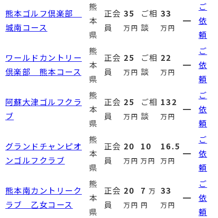
熊
ご
熊本ゴルフ倶楽部
正会
35
ご相
33
本
━
依
城南コース
員
談
万円
万円
県
頼
熊
ご
ワールドカントリー
正会
25
ご相
22
本
━
依
倶楽部 熊本コース
員
談
万円
万円
県
頼
熊
ご
阿蘇大津ゴルフクラ
正会
25
ご相
132
本
━
依
ブ
員
談
万円
万円
県
頼
熊
ご
グランドチャンピオ
正会
20
10
16.5
本
━
依
ンゴルフクラブ
員
万円
万円
万円
県
頼
熊
ご
熊本南カントリーク
正会
20
7
33
万
本
━
依
ラブ 乙女コース
員
万円
円
万円
県
頼