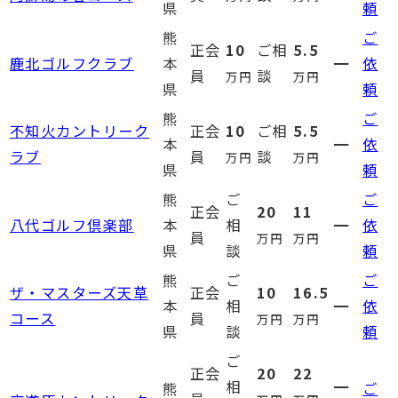
県
頼
熊
ご
正会
10
ご相
5.5
鹿北ゴルフクラブ
本
━
依
員
談
万円
万円
県
頼
熊
ご
不知火カントリーク
正会
10
ご相
5.5
本
━
依
ラブ
員
談
万円
万円
県
頼
熊
ご
ご
正会
20
11
八代ゴルフ倶楽部
本
相
━
依
員
万円
万円
県
談
頼
熊
ご
ご
ザ・マスターズ天草
正会
10
16.5
本
相
━
依
コース
員
万円
万円
県
談
頼
ご
正会
20
22
相
━
熊
ご