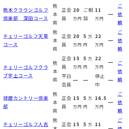
熊
ご
熊本クラウンゴルフ
正会
20
ご相
11
本
━
依
倶楽部 深田コース
員
談
万円
万円
県
頼
熊
ご
チェリーゴルフ天草
正会
20
5
22
万
本
━
依
コース
員
万円
円
万円
県
頼
正会
15
5
22
万
━
熊
ご
員
チェリーゴルフクラ
万円
円
万円
本
依
ブ宇土コース
平日
停止
県
頼
━
━
━
会員
中
熊
ご
球磨カントリー倶楽
正会
15
5
16.5
万
本
━
依
部
員
万円
円
万円
県
頼
熊
ご
チェリーゴルフ人吉
正会
15
5
11
万
本
━
依