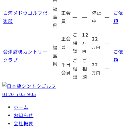
福
白河メドウゴルフ倶
正会
停止
ご依
島
━
━
━
楽部
員
中
頼
県
ご
12
正会
22
相
━
万
員
福
万円
談
会津磐梯カントリー
ご依
円
島
クラブ
頼
ご
ご
県
平日
22
相
相
━
会員
万円
談
談
0120-705-905
ホーム
お知らせ
会社概要