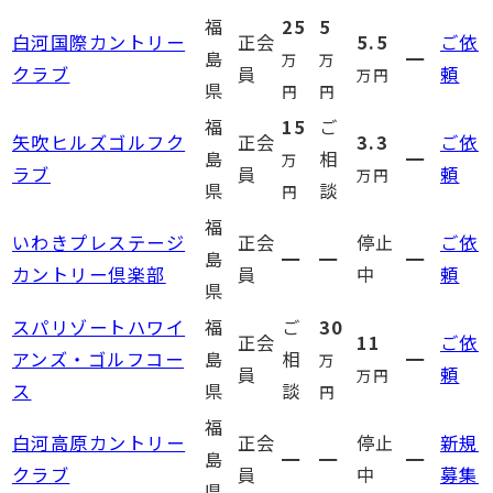
福
25
5
白河国際カントリー
正会
5.5
ご依
島
━
万
万
クラブ
員
頼
万円
県
円
円
福
15
ご
矢吹ヒルズゴルフク
正会
3.3
ご依
島
相
━
万
ラブ
員
頼
万円
県
談
円
福
いわきプレステージ
正会
停止
ご依
島
━
━
━
カントリー倶楽部
員
中
頼
県
スパリゾートハワイ
福
ご
30
正会
11
ご依
アンズ・ゴルフコー
島
相
━
万
員
頼
万円
ス
県
談
円
福
白河高原カントリー
正会
停止
新規
島
━
━
━
クラブ
員
中
募集
県