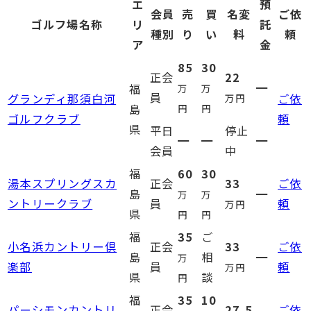
エ
預
会員
売
買
名変
ご依
ゴルフ場名称
リ
託
種別
り
い
料
頼
ア
金
85
30
正会
22
━
福
万
万
員
グランディ那須白河
ご依
万円
島
円
円
ゴルフクラブ
頼
県
平日
停止
━
━
━
会員
中
福
60
30
湯本スプリングスカ
正会
33
ご依
島
━
万
万
ントリークラブ
員
頼
万円
県
円
円
福
35
ご
小名浜カントリー倶
正会
33
ご依
島
相
━
万
楽部
員
頼
万円
県
談
円
福
35
10
パーシモンカントリ
正会
27.5
ご依