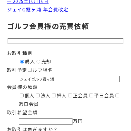
─ 2025年10月16日
ジェイG霞ヶ浦 年会費改定
ゴルフ会員権の売買依頼
お取引種別
購入
売却
取引予定ゴルフ場名
会員権の種類
個人
法人
婦人
正会員
平日会員
週日会員
取引希望金額
万円
お取引は急ぎますか？