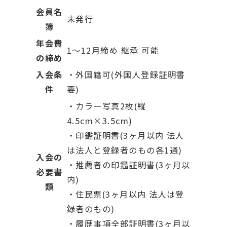
会員名
未発行
簿
年会費
1～12月締め 継承 可能
の締め
入会条
・外国籍可(外国人登録証明書
件
要)
・カラー写真2枚(縦
4.5cm×3.5cm)
・印鑑証明書(3ヶ月以内 法人
は法人と登録者のもの各1通)
入会の
・推薦者の印鑑証明書(3ヶ月以
必要書
内)
類
・住民票(3ヶ月以内 法人は登
録者のもの)
・履歴事項全部証明書(3ヶ月以