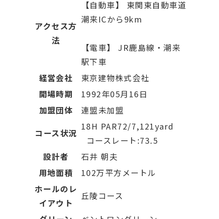
【自動車】 東関東自動車道
潮来ICから9km
アクセス方
法
【電車】 JR鹿島線・潮来
駅下車
経営会社
東京建物株式会社
開場時期
1992年05月16日
加盟団体
連盟未加盟
18H PAR72/7,121yard
コース状況
コースレート:73.5
設計者
石井 朝夫
用地面積
102万平方メートル
ホールのレ
丘陵コース
イアウト
グリーン
ベントワングリーン