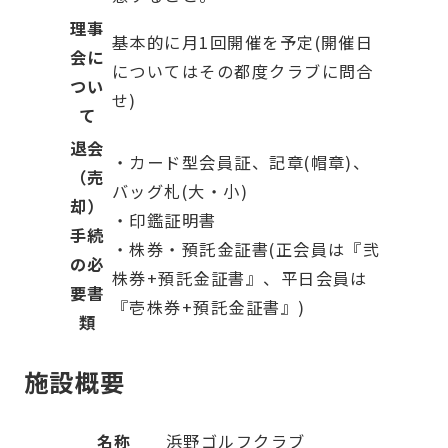
理事
基本的に月1回開催を予定(開催日
会に
についてはその都度クラブに問合
つい
せ)
て
退会
・カード型会員証、記章(帽章)、
（売
バッグ札(大・小)
却）
・印鑑証明書
手続
・株券・預託金証書(正会員は『弐
の必
株券+預託金証書』、平日会員は
要書
『壱株券+預託金証書』)
類
施設概要
名称
浜野ゴルフクラブ