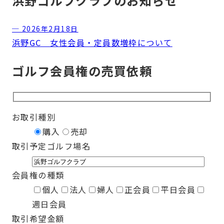
浜野ゴルフクラブのお知らせ
─ 2026年2月18日
浜野GC 女性会員・定員数増枠について
ゴルフ会員権の売買依頼
お取引種別
購入
売却
取引予定ゴルフ場名
会員権の種類
個人
法人
婦人
正会員
平日会員
週日会員
取引希望金額