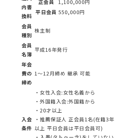
正会員
1,100,000円
内書
平日会員
550,000円
換料
会員
株主制
種別
会員
平成16年発行
名簿
年会
費の
1～12月締め 継承 可能
締め
・女性入会:女性名義から
・外国籍入会:外国籍から
・20才以上
入会
・推薦保証人 正会員1名(在籍3年
条件
以上 平日会員は平日会員可)
・入墨(タトゥー含)をしていない