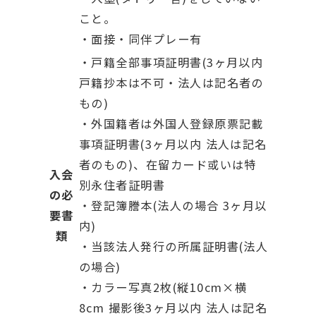
こと。
・面接・同伴プレー有
・戸籍全部事項証明書(3ヶ月以内
戸籍抄本は不可・法人は記名者の
もの)
・外国籍者は外国人登録原票記載
事項証明書(3ヶ月以内 法人は記名
者のもの)、在留カード或いは特
入会
別永住者証明書
の必
・登記簿謄本(法人の場合 3ヶ月以
要書
内)
類
・当該法人発行の所属証明書(法人
の場合)
・カラー写真2枚(縦10cm×横
8cm 撮影後3ヶ月以内 法人は記名