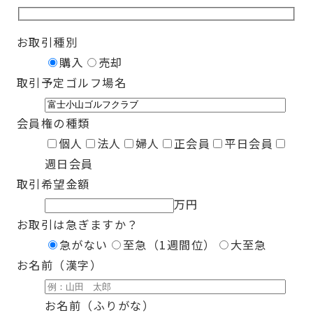
お取引種別
購入
売却
取引予定ゴルフ場名
会員権の種類
個人
法人
婦人
正会員
平日会員
週日会員
取引希望金額
万円
お取引は急ぎますか？
急がない
至急（1週間位）
大至急
お名前（漢字）
お名前（ふりがな）