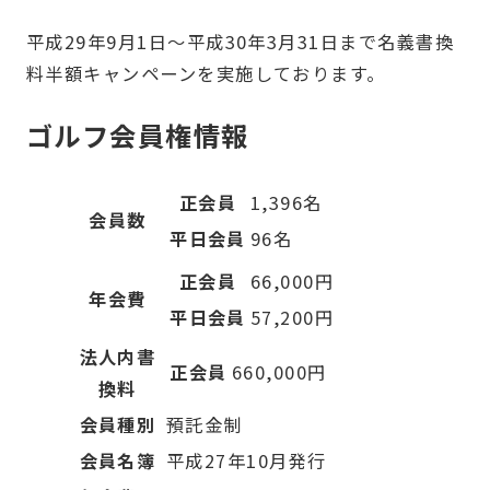
平成29年9月1日～平成30年3月31日まで名義書換
料半額キャンペーンを実施しております。
ゴルフ会員権情報
正会員
1,396名
会員数
平日会員
96名
正会員
66,000円
年会費
平日会員
57,200円
法人内書
正会員
660,000円
換料
会員種別
預託金制
会員名簿
平成27年10月発行