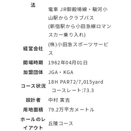
法
電車 JR御殿場線・駿河小
山駅からクラブバス
(新宿駅から小田急線ロマン
スカー乗り入れ)
(株)小田急スポーツサービ
経営会社
ス
開場時期
1962年04月01日
加盟団体
JGA・KGA
18H PAR72/7,015yard
コース状況
コースレート:73.3
設計者
中村 寅吉
用地面積
79.2万平方メートル
ホールのレ
丘陵コース
イアウト