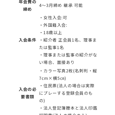
年会費の
4～3月締め 継承 可能
締め
・女性入会:可
・外国籍入会:
・18歳以上
入会条件
・紹介者 正会員1名、理事ま
たは監事1名
・理事または監事の紹介がな
い場合、面接あり
・カラー写真2枚(名刺判・縦
7cm×横5㎝)
・住民票(法人の場合は実際
入会の必
にプレーする登録会員のも
要書類
の)
・法人登記簿謄本と法人印鑑