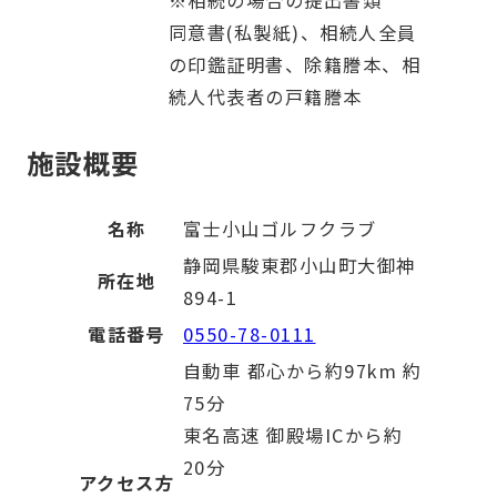
※相続の場合の提出書類
同意書(私製紙)、相続人全員
の印鑑証明書、除籍謄本、相
続人代表者の戸籍謄本
施設概要
名称
富士小山ゴルフクラブ
静岡県駿東郡小山町大御神
所在地
894-1
電話番号
0550-78-0111
自動車 都心から約97km 約
75分
東名高速 御殿場ICから約
20分
アクセス方