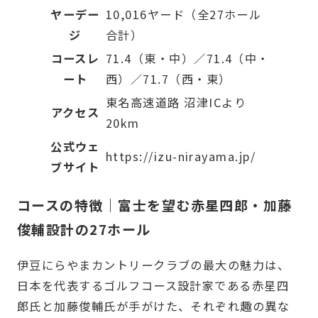
ヤーデー
10,016ヤード（全27ホール
ジ
合計）
コースレ
71.4（東・中）／71.4（中・
ート
西）／71.7（西・東）
東名高速道路 沼津ICより
アクセス
20km
公式ウェ
https://izu-nirayama.jp/
ブサイト
コースの特徴｜富士を望む赤星四郎・加藤
俊輔設計の27ホール
伊豆にらやまカントリークラブの最大の魅力は、
日本を代表するゴルフコース設計家である赤星四
郎氏と加藤俊輔氏が手がけた、それぞれ趣の異な