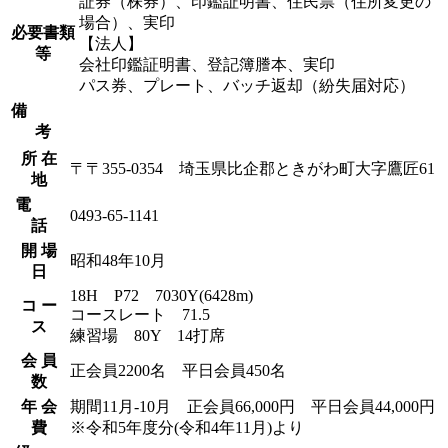
証券（株券）、印鑑証明書、住民票（住所変更の
場合）、実印
必要書類
【法人】
等
会社印鑑証明書、登記簿謄本、実印
パス券、プレート、バッチ返却（紛失届対応）
備
考
所 在
〒〒355-0354 埼玉県比企郡ときがわ町大字鷹匠61
地
電
0493-65-1141
話
開 場
昭和48年10月
日
18H P72 7030Y(6428m)
コ ー
コースレート 71.5
ス
練習場 80Y 14打席
会 員
正会員2200名 平日会員450名
数
年 会
期間11月-10月 正会員66,000円 平日会員44,000円
費
※令和5年度分(令和4年11月)より