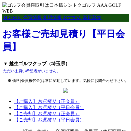
ＨＯＭＥ
売買情報
相場情報
おすすめ
新規募集
お客様ご売却見積り【平日会
員】
▼ 越生ゴルフクラブ（埼玉県）
ただいま買い希望者がいません。
※ 価格(会員権代金)は常に変動しています。気軽にお問合わせ下さい。
【ご購入】
お見積り
（正会員）
【ご購入】
お見積り
（平日会員）
【ご売却】
お見積り
（正会員）
【ご売却】
お見積り
（平日会員）