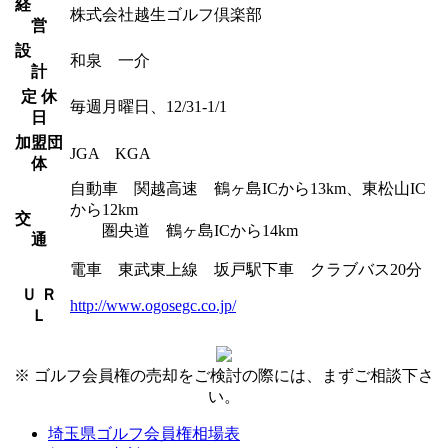
経
株式会社越生ゴルフ倶楽部
営
設
和泉 一介
計
定 休
毎週月曜日、12/31-1/1
日
加盟団
JGA KGA
体
自動車 関越高速 鶴ヶ島ICから13km、東松山IC
から12km
交
圏央道 鶴ヶ島ICから14km
通
電車 東武東上線 坂戸駅下車 クラブバス20分
Ｕ Ｒ
http://www.ogosegc.co.jp/
Ｌ
※ ゴルフ会員権の売却をご検討の際には、まずご相談下さ
い。
埼玉県ゴルフ会員権相場表