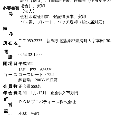
証券（株券）、印鑑証明書、住民票（住所変更の
場合）、実印
必要書類
【法人】
等
会社印鑑証明書、登記簿謄本、実印
パス券、プレート、バッチ返却（紛失届対応）
備
考
〒〒959-2335 新潟県北蒲原郡豊浦町大字本田130-
所 在 地
4
電
0254-32-1200
話
開 場 日
平成5年
18H P72 6865Y
コースレート・72.2
コ ー ス
練習場・200Y/15打席
会 員 数
正会員660名
年 会 費
期間 1月-12月 正会員2.75万円
経
ＰＧＭプロパティーズ株式会社
営
設
小林 光昭