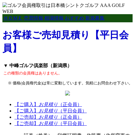
ＨＯＭＥ
売買情報
相場情報
おすすめ
新規募集
お客様ご売却見積り【平日会
員】
▼ 中峰ゴルフ倶楽部（新潟県）
この種類の会員権はありません。
※ 価格(会員権代金)は常に変動しています。気軽にお問合わせ下さい。
【ご購入】
お見積り
（正会員）
【ご購入】
お見積り
（平日会員）
【ご売却】
お見積り
（正会員）
【ご売却】
お見積り
（平日会員）