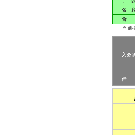
手 
名 
合
※ 価
入会
備