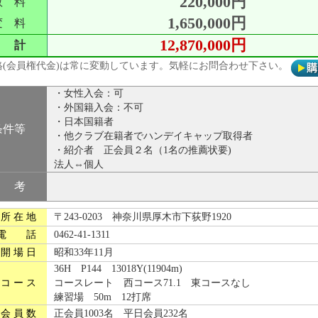
220,000円
数 料
1,650,000円
変 料
12,870,000円
 計
格(会員権代金)は常に変動しています。気軽にお問合わせ下さい。
・女性入会：可
・外国籍入会：不可
・日本国籍者
条件等
・他クラブ在籍者でハンデイキャップ取得者
・紹介者 正会員２名（1名の推薦状要)
法人⇔個人
 考
所 在 地
〒243-0203 神奈川県厚木市下荻野1920
電 話
0462-41-1311
開 場 日
昭和33年11月
36H P144 13018Y(11904m)
コ ー ス
コースレート 西コース71.1 東コースなし
練習場 50m 12打席
会 員 数
正会員1003名 平日会員232名