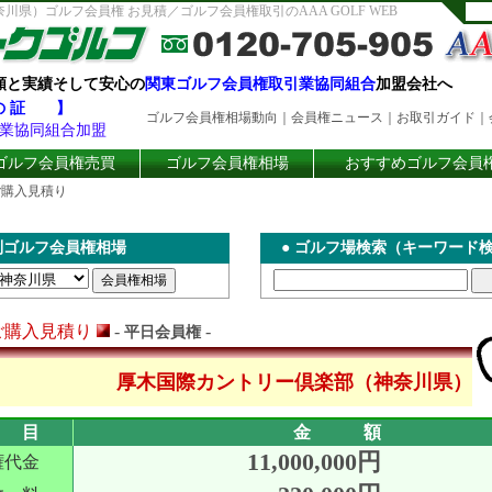
県）ゴルフ会員権 お見積／ゴルフ会員権取引のAAA GOLF WEB
頼と実績そして安心の
関東ゴルフ会員権取引業協同組合
加盟会社へ
 の 証 】
ゴルフ会員権相場動向
｜
会員権ニュース
｜
お取引ガイド
｜
業協同組合加盟
ゴルフ会員権売買
ゴルフ会員権相場
おすすめゴルフ会員
ご購入見積り
別ゴルフ会員権相場
●
ゴルフ場検索（キーワード
ご購入見積り
-
-
平日会員権
厚木国際カントリー倶楽部（神奈川県）
 目
金 額
11,000,000円
権代金