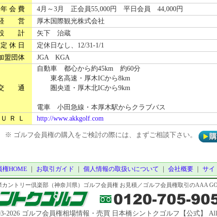
年 会 費
4月～3月 正会員55,000円 平日会員 44,000円
経 営
厚木国際観光株式会社
設 計
矢下 治蔵
定 休 日
定休日なし、12/31-1/1
加盟団体
JGA KGA
自動車 都心から約45km 約60分
東名高速・厚木ICから8km
交 通
圏央道・厚木北ICから9km
電車 小田急線・本厚木駅からクラブバス
Ｕ Ｒ Ｌ
http://www.akkgolf.com
※ ゴルフ会員権の購入をご検討の際には、まずご相談下さい。
権HOME
｜
お取引ガイド
｜
個人情報の取扱いについて
｜
会社概要
｜
サイ
カントリー倶楽部（神奈川県）ゴルフ会員権 お見積／ゴルフ会員権取引のAAA GOL
© 2003-2026 ゴルフ会員権相場情報・売買 日本橋シントクゴルフ【公式】 All right