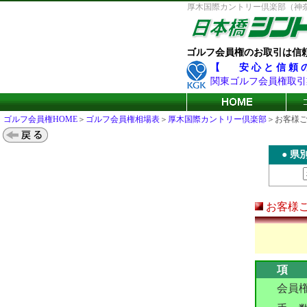
厚木国際カントリー倶楽部（神奈川
ゴルフ会員権のお取引は信
【 安 心 と 信 頼
関東ゴルフ会員権取引
ゴルフ会員権HOME
＞
ゴルフ会員権相場表
＞
厚木国際カントリー倶楽部
＞お客様
●
県
お客様
項
会員