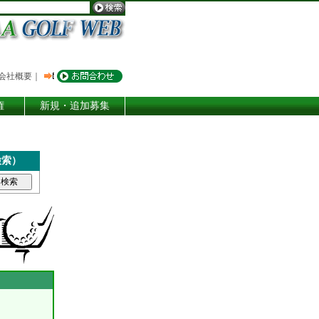
会社概要
｜
権
新規・追加募集
検索）