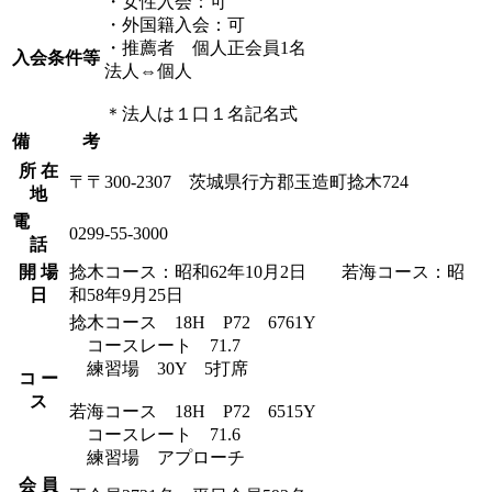
・女性入会：可
・外国籍入会：可
・推薦者 個人正会員1名
入会条件等
法人⇔個人
＊法人は１口１名記名式
備 考
所 在
〒〒300-2307 茨城県行方郡玉造町捻木724
地
電
0299-55-3000
話
開 場
捻木コース：昭和62年10月2日 若海コース：昭
日
和58年9月25日
捻木コース 18H P72 6761Y
コースレート 71.7
練習場 30Y 5打席
コ ー
ス
若海コース 18H P72 6515Y
コースレート 71.6
練習場 アプローチ
会 員