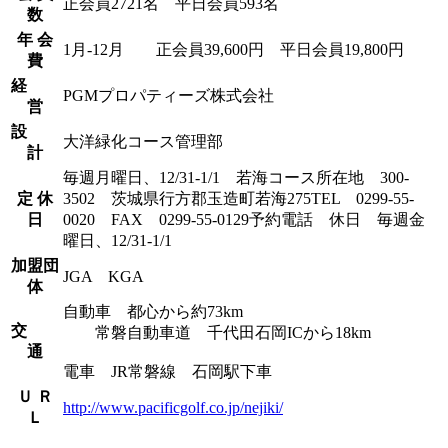
正会員2721名 平日会員593名
数
年 会
1月-12月 正会員39,600円 平日会員19,800円
費
経
PGMプロパティーズ株式会社
営
設
大洋緑化コース管理部
計
毎週月曜日、12/31-1/1 若海コース所在地 300-
定 休
3502 茨城県行方郡玉造町若海275TEL 0299-55-
日
0020 FAX 0299-55-0129予約電話 休日 毎週金
曜日、12/31-1/1
加盟団
JGA KGA
体
自動車 都心から約73km
交
常磐自動車道 千代田石岡ICから18km
通
電車 JR常磐線 石岡駅下車
Ｕ Ｒ
http://www.pacificgolf.co.jp/nejiki/
Ｌ