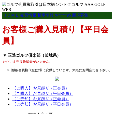
ＨＯＭＥ
売買情報
相場情報
おすすめ
新規募集
お客様ご購入見積り【平日会
員】
▼ 玉造ゴルフ倶楽部（茨城県）
ただいま売り希望者がいません。
※ 価格(会員権代金)は常に変動しています。気軽にお問合わせ下さい。
【ご購入】
お見積り
（正会員）
【ご購入】
お見積り
（平日会員）
【ご売却】
お見積り
（正会員）
【ご売却】
お見積り
（平日会員）