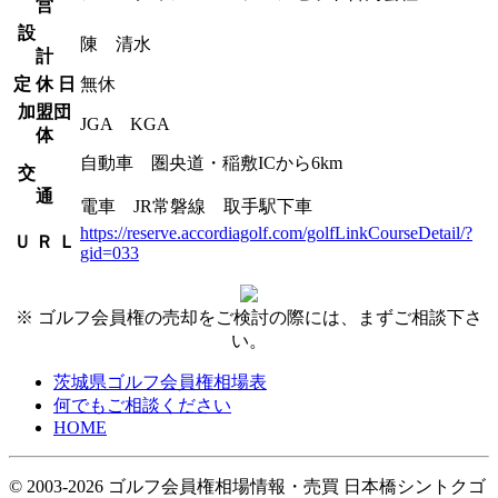
営
設
陳 清水
計
定 休 日
無休
加盟団
JGA KGA
体
自動車 圏央道・稲敷ICから6km
交
通
電車 JR常磐線 取手駅下車
https://reserve.accordiagolf.com/golfLinkCourseDetail/?
Ｕ Ｒ Ｌ
gid=033
※ ゴルフ会員権の売却をご検討の際には、まずご相談下さ
い。
茨城県ゴルフ会員権相場表
何でもご相談ください
HOME
© 2003-2026 ゴルフ会員権相場情報・売買 日本橋シントクゴ