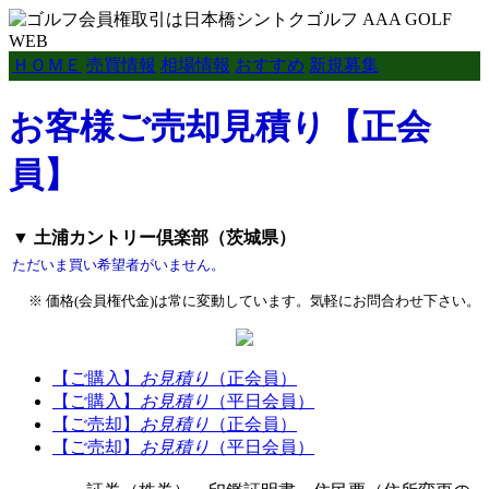
ＨＯＭＥ
売買情報
相場情報
おすすめ
新規募集
お客様ご売却見積り【正会
員】
▼ 土浦カントリー倶楽部（茨城県）
ただいま買い希望者がいません。
※ 価格(会員権代金)は常に変動しています。気軽にお問合わせ下さい。
【ご購入】
お見積り
（正会員）
【ご購入】
お見積り
（平日会員）
【ご売却】
お見積り
（正会員）
【ご売却】
お見積り
（平日会員）