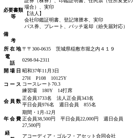
証券（株券）、印鑑証明書、住民票（住所変更の
場合）、実印
必要書類
【法人】
等
会社印鑑証明書、登記簿謄本、実印
パス券、プレート、バッチ返却（紛失届対応）
備
考
所 在 地
〒〒300-0635 茨城県稲敷市堀之内４１９
電
0298-94-2311
話
開 場 日
昭和37年11月3日
27H P108 10125Y
コースレート70.3
コ ー ス
練習場 180Y 14打席
正会員3733名 法人正会員343名
会 員 数
平日会員976名 週日会員 855名
期間・1月-12月
年 会 費
正会員38,500円 平日会員22,000円 週日会員
27,500円
経
アコーディア・ゴルフ・アセット合同会社