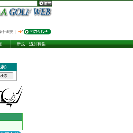
会社概要
｜
権
新規・追加募集
検索）