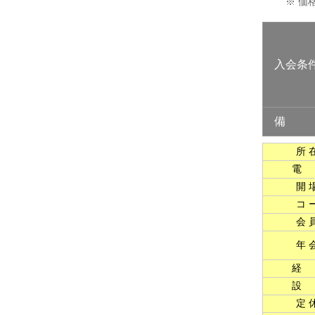
※ 価
入会条
備 
所 
電
開 
コ 
会 
年 
経
設
定 