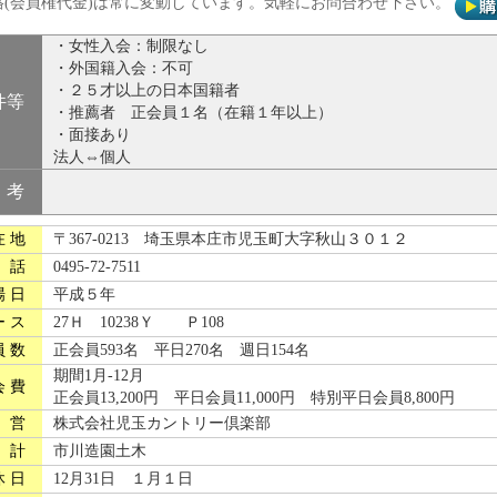
格(会員権代金)は常に変動しています。気軽にお問合わせ下さい。
・女性入会：制限なし
・外国籍入会：不可
・２５才以上の日本国籍者
件等
・推薦者 正会員１名（在籍１年以上）
・面接あり
法人⇔個人
考
在 地
〒367-0213 埼玉県本庄市児玉町大字秋山３０１２
 話
0495-72-7511
場 日
平成５年
ー ス
27Ｈ 10238Ｙ Ｐ108
員 数
正会員593名 平日270名 週日154名
期間1月-12月
会 費
正会員13,200円 平日会員11,000円 特別平日会員8,800円
 営
株式会社児玉カントリー倶楽部
 計
市川造園土木
休 日
12月31日 １月１日