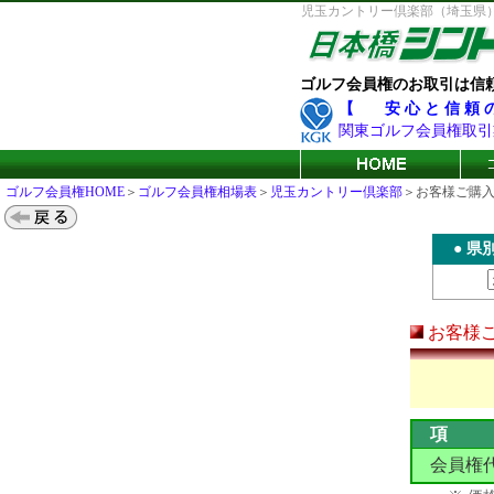
児玉カントリー倶楽部（埼玉県）ゴ
ゴルフ会員権のお取引は信
【 安 心 と 信 頼
関東ゴルフ会員権取引
ゴルフ会員権HOME
＞
ゴルフ会員権相場表
＞
児玉カントリー倶楽部
＞お客様ご購
●
県
お客様
項 
会員権