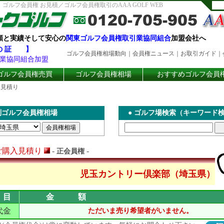
ルフ会員権 お見積／ゴルフ会員権取引のAAA GOLF WEB
頼と実績そして安心の
関東ゴルフ会員権取引業協同組合
加盟会社へ
 の 証 】
ゴルフ会員権相場動向
｜
会員権ニュース
｜
お取引ガイド
｜
業協同組合加盟
ゴルフ会員権売買
ゴルフ会員権相場
おすすめゴルフ会員
入見積り
別ゴルフ会員権相場
●
ゴルフ場検索（キーワード
ご購入見積り
-
-
正会員権
児玉カントリー倶楽部（埼玉県）
目
金 額
代金
ただいま売り希望者がいません。